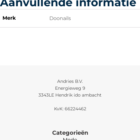
Aanvullende informatie
Merk
Doonails
Andries B.V.
Energieweg 9
3343LE Hendrik ido ambacht
KvK: 66224462
Categorieën
Mode