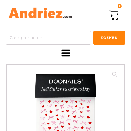
0
Zoeken
ZOEKEN
naar: