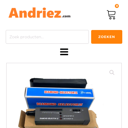
0
Zoeken
ZOEKEN
naar: