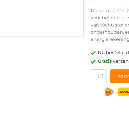
De deurborstel z
voor het verbete
van tocht, stof e
onderhouden, en
energierekening
Nu besteld, d
Gratis
verzen
Deurborstel
TOEV
Tochtstrips
Voor
Deuren
Tochtborstel
Zelfklevend
Onderkant
Deurborstel
30mm
Aluminium