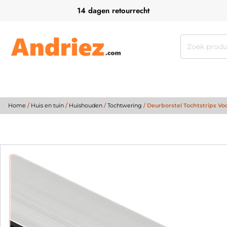
14 dagen retourrecht
Zoeken
naar:
Home
/
Huis en tuin
/
Huishouden
/
Tochtwering
/ Deurborstel Tochtstrips V