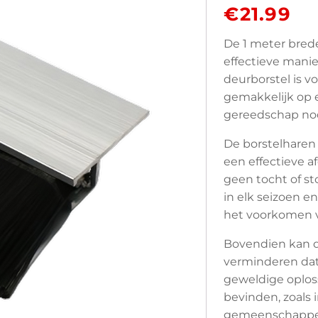
€
21.99
De 1 meter bred
effectieve manie
deurborstel is v
gemakkelijk op 
gereedschap nod
De borstelharen
een effectieve a
geen tocht of st
in elk seizoen 
het voorkomen v
Bovendien kan d
verminderen dat
geweldige oplos
bevinden, zoals 
gemeenschappel