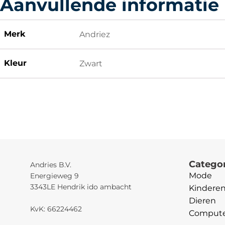
Aanvullende informatie
Merk
Andriez
Kleur
Zwart
Catego
Andries B.V.
Mode
Energieweg 9
3343LE Hendrik ido ambacht
Kindere
Dieren
KvK: 66224462
Computer