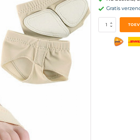
Gratis verzen
Dansvoetjes
TOEV
M(37-
38)
aantal