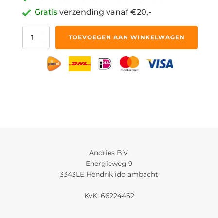
Gratis
verzending vanaf €20,-
Contourmal
TOEVOEGEN AAN WINKELWAGEN
Rood
125mm
aantal
Andries B.V.
Energieweg 9
3343LE Hendrik ido ambacht
KvK: 66224462