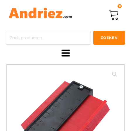
0
Zoeken
ZOEKEN
naar: