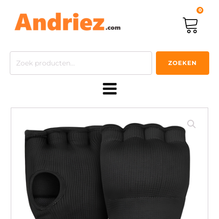
0
Zoeken
ZOEKEN
naar: