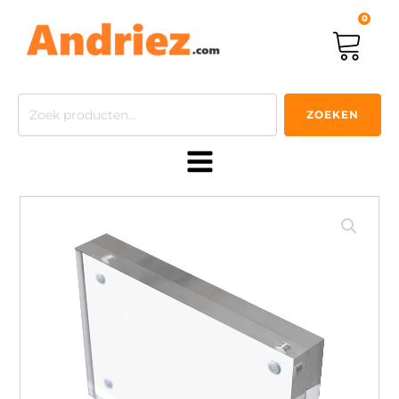
0
Zoeken
ZOEKEN
naar: