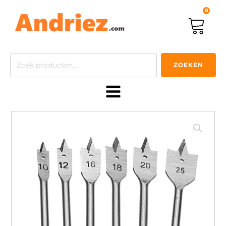
0
Zoeken
ZOEKEN
naar: