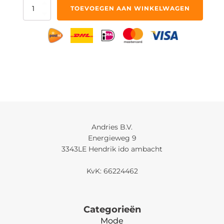
6
TOEVOEGEN AAN WINKELWAGEN
Platte
Gatenboren
aantal
Andries B.V.
Energieweg 9
3343LE Hendrik ido ambacht
KvK: 66224462
Categorieën
Mode