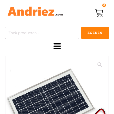
0
Zoeken
ZOEKEN
naar: