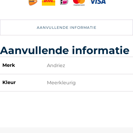
-
USB
Zonnepaneel
23x35cm
Aluminium
AANVULLENDE INFORMATIE
voor
Camper
/
Powerbank
Aanvullende informatie
aantal
Merk
Andriez
Kleur
Meerkleurig