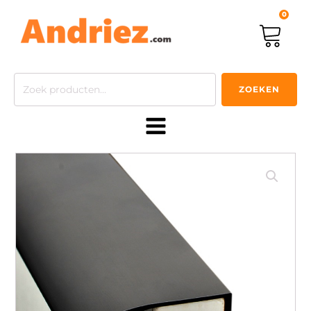
0
Zoeken
ZOEKEN
naar: