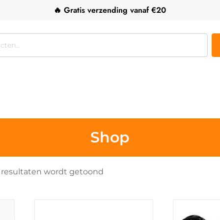
🔥 Gratis verzending vanaf €20
Shop
Gesorteerd
9 resultaten wordt getoond
op
populariteit
Dit
product