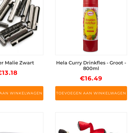
er Malie Zwart
Hela Curry Drinkfles - Groot -
800ml
€
13.18
€
16.49
 AAN WINKELWAGEN
TOEVOEGEN AAN WINKELWAGEN
Dit
product
heeft