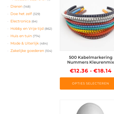
heeft
Dieren
(148)
meerdere
Doe het zelf
(329)
variaties.
Electronica
(64)
Deze
Hobby en Vrije tijd
(862)
optie
Huis en tuin
(774)
kan
gekozen
Mode & Uiterlijk
(484)
worden
Zakelijke goederen
(104)
op
500 Kabelmarkering
de
Nummers Kleurenmi
productpagina
€
12.36
-
€
18.14
OPTIES SELECTEREN