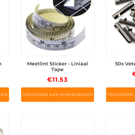
n
Meetlint Sticker - Liniaal
50x Vet
Tape
€
11.53
GEN
TOEVOEGEN AAN WINKELWAGEN
TOEVOEGEN
Dit
product
heeft