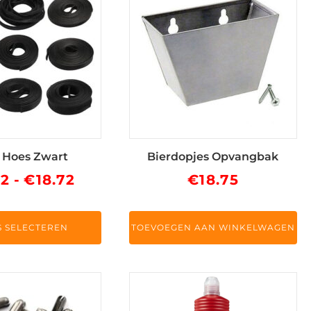
 Hoes Zwart
Bierdopjes Opvangbak
Prijsklasse:
52
-
€
18.72
€
18.75
ina
€13.52
tot
S SELECTEREN
TOEVOEGEN AAN WINKELWAGEN
€18.72