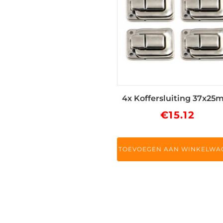
4x Koffersluiting 37x2
€
15.12
TOEVOEGEN AAN WINKELWA