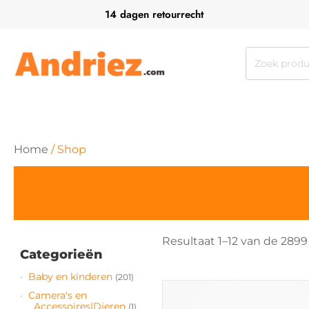
14 dagen retourrecht
Zoeken
naar:
Home
/ Shop
Resultaat 1–12 van de 289
Categorieën
Baby en kinderen
(201)
Dit
Camera's en
product
Accessoires|Dieren
(1)