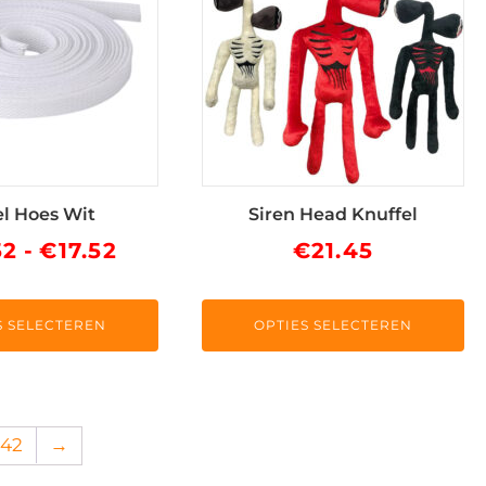
meerdere
variaties.
Deze
optie
kan
gekozen
worden
op
l Hoes Wit
Siren Head Knuffel
de
Prijsklasse:
52
-
€
17.52
€
21.45
ina
productpagina
€10.52
tot
S SELECTEREN
OPTIES SELECTEREN
€17.52
242
→