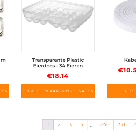
meerdere
variaties.
Deze
optie
kan
gekozen
worden
op
5mm
Transparante Plastic
Kabe
de
Eierdoos - 34 Eieren
€
10.
productpag
€
18.14
GEN
TOEVOEGEN AAN WINKELWAGEN
OPTIE
1
2
3
4
240
241
…