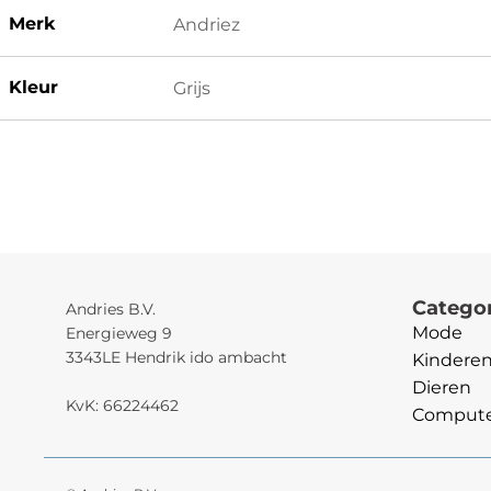
Merk
Andriez
Kleur
Grijs
Catego
Andries B.V.
Mode
Energieweg 9
3343LE Hendrik ido ambacht
Kindere
Dieren
KvK: 66224462
Computer