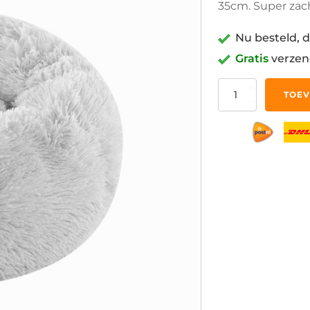
35cm. Super zac
Nu besteld, d
Gratis
verzen
35cm
TOEV
Pluche
Hondenmand
Kattenmand
Fluffy
Licht
Grijs
aantal