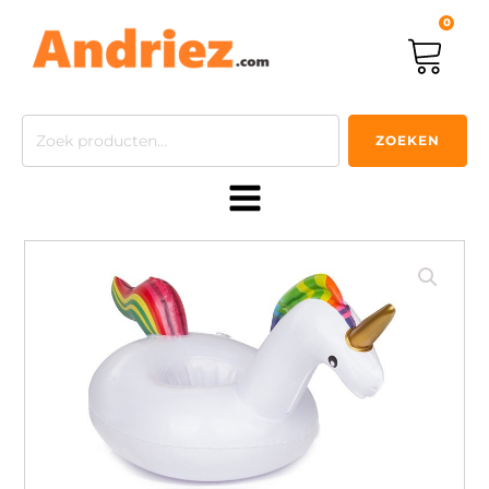
0
Zoeken
ZOEKEN
naar: