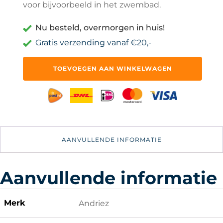
voor bijvoorbeeld in het zwembad.
Nu besteld, overmorgen in huis!
Gratis verzending vanaf €20,-
2x
TOEVOEGEN AAN WINKELWAGEN
Opblaasbare
Eenhoorn
Bekerhouder
-
Opblaasbaar
Zwembadspeelgoed
-
AANVULLENDE INFORMATIE
Drijvend
Dienblad
Zwembad
aantal
Aanvullende informatie
Merk
Andriez