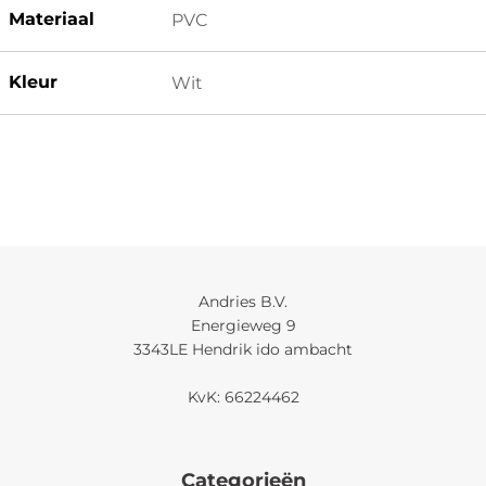
Materiaal
PVC
Kleur
Wit
Andries B.V.
Energieweg 9
3343LE Hendrik ido ambacht
KvK: 66224462
Categorieën