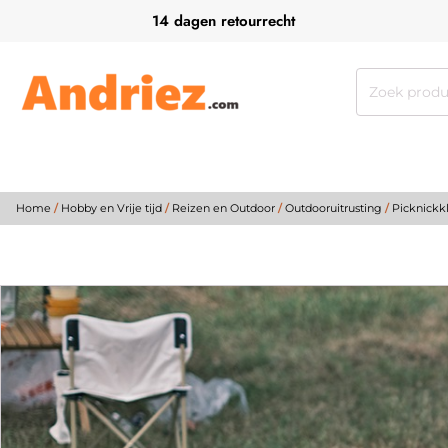
14 dagen retourrecht
Zoeken
naar:
Home
/
Hobby en Vrije tijd
/
Reizen en Outdoor
/
Outdooruitrusting
/
Picknickk