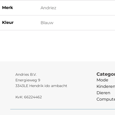
Merk
Andriez
Kleur
Blauw
Catego
Andries B.V.
Mode
Energieweg 9
3343LE Hendrik ido ambacht
Kindere
Dieren
KvK: 66224462
Computer