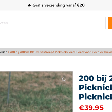
🔥 Gratis verzending vanaf €20
leden
/ 200 bij 200cm Blauw Gestreept Picknickkleed Kleed voor Picknick Pic
200 bij
Picknic
Picknic
€
39.95