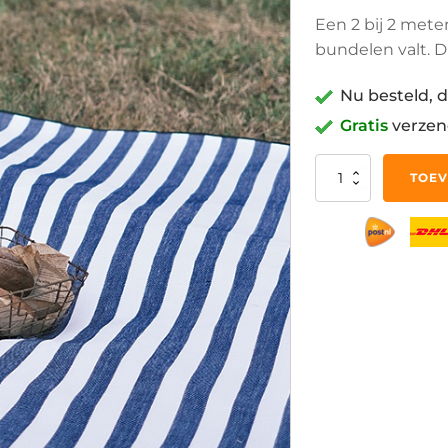
Een 2 bij 2 mete
bundelen valt. D
Nu besteld, d
Gratis
verzen
200
TOEV
bij
200cm
Blauw
Gestreept
Picknickkleed
Kleed
voor
Picknick
Picknickdeken
Waterdicht
aantal