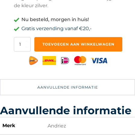
de kleur zilver.
Nu besteld, morgen in huis!
Gratis verzending vanaf €20,-
10x
TOEVOEGEN AAN WINKELWAGEN
Vingerloep
Pocket
Vergrootglas
Opvouwbare
Zakloep
Juweliersloep
aantal
AANVULLENDE INFORMATIE
Aanvullende informatie
Merk
Andriez