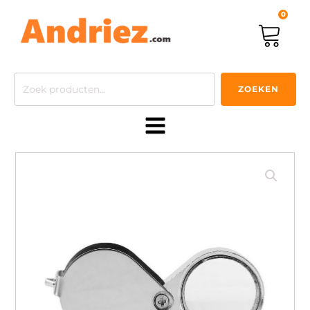
0
Zoeken
ZOEKEN
naar: