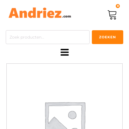
0
Zoeken
ZOEKEN
naar: