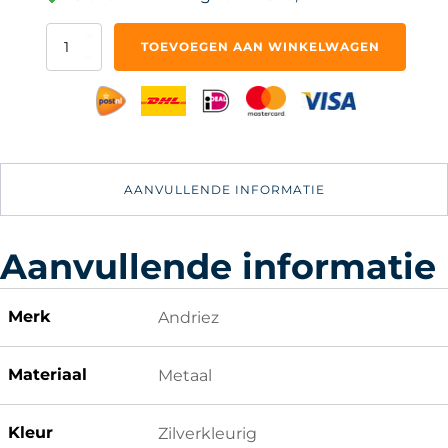
10x
TOEVOEGEN AAN WINKELWAGEN
M5
Schuifmoer
T-
vormige
Vierkante
Moer
-
AANVULLENDE INFORMATIE
20x20
Aluminium
Profiel
aantal
Aanvullende informatie
Merk
Andriez
Materiaal
Metaal
Kleur
Zilverkleurig