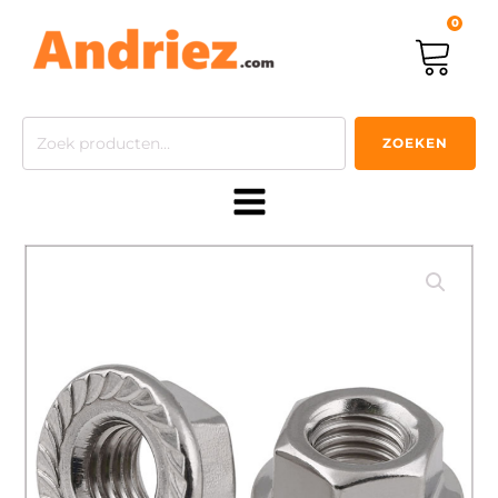
0
Zoeken
ZOEKEN
naar: