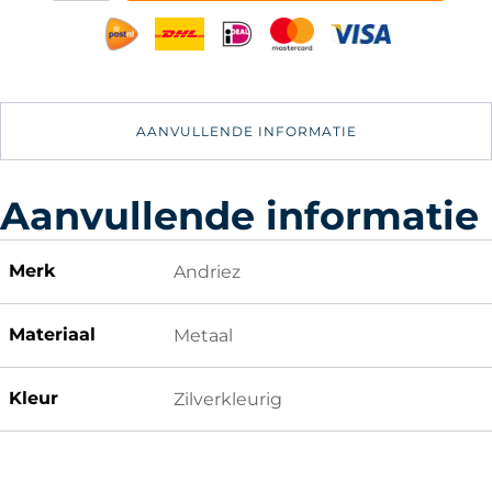
Flensmoer
Anti-
slip
Moer
aantal
AANVULLENDE INFORMATIE
Aanvullende informatie
Merk
Andriez
Materiaal
Metaal
Kleur
Zilverkleurig