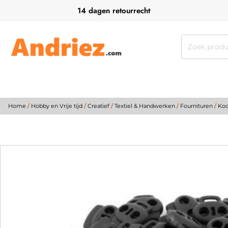
14 dagen retourrecht
Zoeken
naar:
Home
/
Hobby en Vrije tijd
/
Creatief
/
Textiel & Handwerken
/
Fournituren
/
Koo