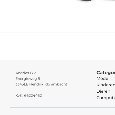
Catego
Andries B.V.
Mode
Energieweg 9
3343LE Hendrik ido ambacht
Kindere
Dieren
KvK: 66224462
Computer