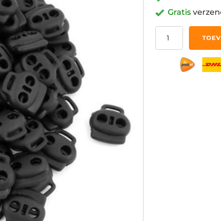
Gratis
verzen
100x
TOEV
Koordstopper
aantal