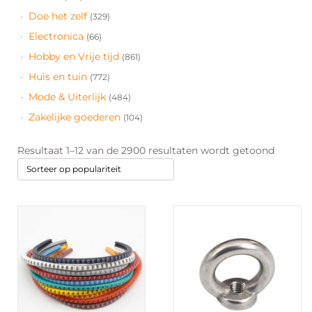
Doe het zelf
(329)
Electronica
(66)
Hobby en Vrije tijd
(861)
Huis en tuin
(772)
Mode & Uiterlijk
(484)
Zakelijke goederen
(104)
Gesorte
Resultaat 1–12 van de 2900 resultaten wordt getoond
op
populari
Dit
product
heeft
meerdere
variaties.
Deze