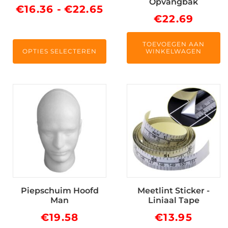
Opvangbak
worden
Prijsklasse:
€
16.36
-
€
22.65
€
22.69
op
€16.36
de
tot
productpagina
TOEVOEGEN AAN
OPTIES SELECTEREN
WINKELWAGEN
€22.65
Piepschuim Hoofd
Meetlint Sticker -
Man
Liniaal Tape
€
19.58
€
13.95