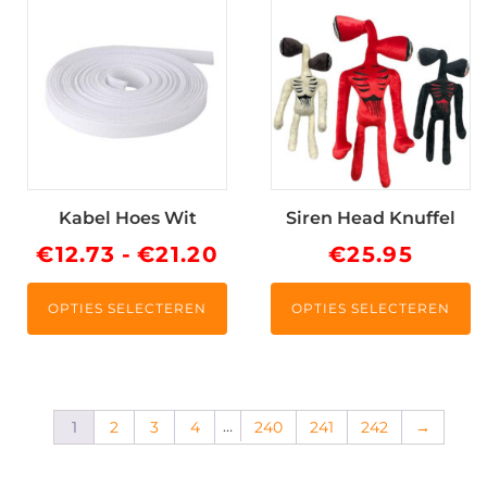
Dit
Dit
product
product
heeft
heeft
meerdere
meerdere
variaties.
variaties.
Deze
Deze
optie
optie
kan
kan
Kabel Hoes Wit
Siren Head Knuffel
gekozen
gekozen
worden
worden
Prijsklasse:
€
12.73
-
€
21.20
€
25.95
op
op
€12.73
de
de
OPTIES SELECTEREN
OPTIES SELECTEREN
tot
productpagina
productpagina
€21.20
…
1
2
3
4
240
241
242
→