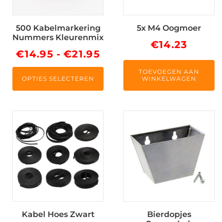
optie
kan
500 Kabelmarkering
5x M4 Oogmoer
gekozen
Nummers Kleurenmix
worden
€
14.23
Prijsklasse:
€
14.95
-
€
21.95
op
de
€14.95
TOEVOEGEN AAN
productpagina
OPTIES SELECTEREN
WINKELWAGEN
tot
€21.95
Dit
product
heeft
meerdere
variaties.
Deze
optie
kan
Kabel Hoes Zwart
Bierdopjes
gekozen